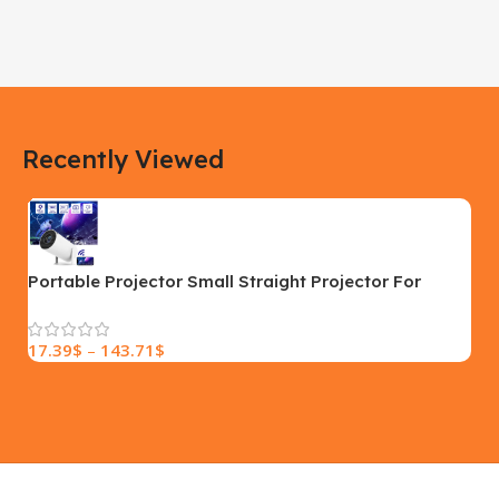
DIMENSIONS
DIMENSIONS
183 × 100 × 55 cm
200 × 100 × 60 cm
COLOR
COLOR
Recently Viewed
Yellow, Blue, Pink
Black, Black With Card Reader,
White, White With Card Reader
SIZE
18×9.5x5cm
PLEASE INPUT
S, M, L
Portable Projector Small Straight Projector For
Home Use 180 Degrees Projection Angle Automatic
Focus Home Video Projector
17.39
$
–
143.71
$