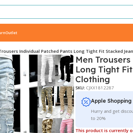
urn
Outlet
rousers Individual Patched Pants Long Tight Fit Stacked Jea
Men Trousers 
Long Tight Fi
Clothing
SKU:
CJXX1812287
Apple Shopping
Hurry and get discou
to 20%
This product is currently 