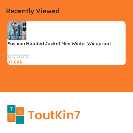
COLOR
COLOR
Recently Viewed
Yellow, Blue, Pink
Black, Black With Card Reader,
White, White With Card Reader
SIZE
18×9.5x5cm
PLEASE INPUT
S, M, L
Fashion Hooded Jacket Men Winter Windproof
Thickened Fake Two-piece Coat Solid Leisure Sports
Cotton Jacket
37.00
$