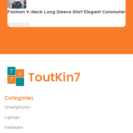
SIZE
PLEASE INPUT
S, M, L
Fashion V-Neck Long Sleeve Shirt Elegant Commuter
Solid Blouse Office Women’s Clothing
Categories
Smartphones
Laptops
Hardware