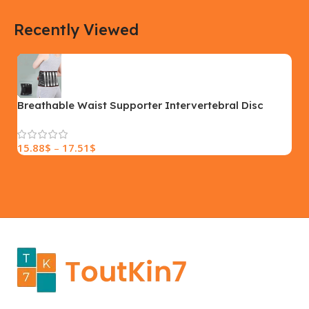
COLOR
COLOR
Recently Viewed
Yellow, Blue, Pink
Black, Black With Card Reader,
White, White With Card Reader
SIZE
18×9.5x5cm
PLEASE INPUT
S, M, L
Breathable Waist Supporter Intervertebral Disc
Waist Support Strain Lumbar Spine
15.88
$
–
17.51
$