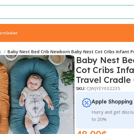
urn
Outlet
es
Baby Nest Bed Crib Newborn Baby Nest Cot Cribs Infant Po
Baby Nest Be
Cot Cribs Inf
Travel Cradle
SKU:
CJWJYEYE02235
Apple Shopping
Hurry and get discou
to 20%