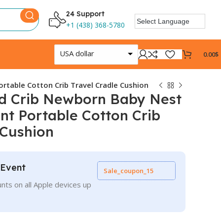
24 Support
+1 (438) 368-5780
USA dollar
0.00
$
rtable Cotton Crib Travel Cradle Cushion
d Crib Newborn Baby Nest
ant Portable Cotton Crib
 Cushion
 Event
Sale_coupon_15
nts on all Apple devices up