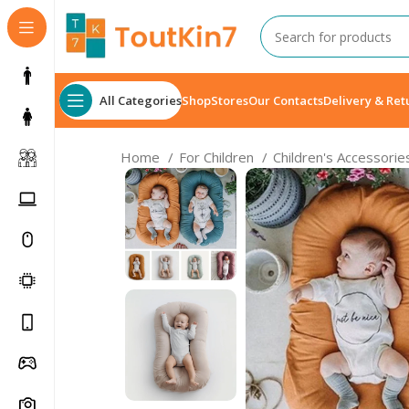
All Categories
Shop
Stores
Our Contacts
Delivery & Ret
Home
For Children
Children's Accessori